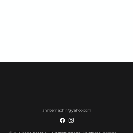
annbernachin@yahoo.com
© 2026 Ann Bernachin - Tout droits reservés - un site par
Stéphane